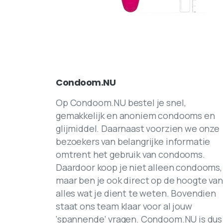
Condoom.NU
Op Condoom.NU bestel je snel,
gemakkelijk en anoniem condooms en
glijmiddel. Daarnaast voorzien we onze
bezoekers van belangrijke informatie
omtrent het gebruik van condooms.
Daardoor koop je niet alleen condooms,
maar ben je ook direct op de hoogte van
alles wat je dient te weten. Bovendien
staat ons team klaar voor al jouw
‘spannende’ vragen. Condoom.NU is dus