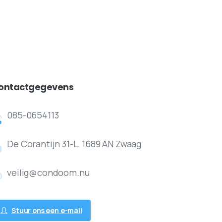
ontactgegevens
085-0654113
De Corantijn 31-L, 1689 AN Zwaag
veilig@condoom.nu
Stuur ons een e-mail