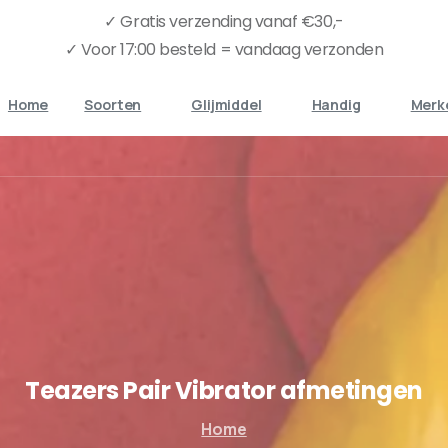
✓ Gratis verzending vanaf €30,-
✓ Voor 17:00 besteld = vandaag verzonden
Home
Soorten
Glijmiddel
Handig
Merk
Teazers
Pair
Vibrator
afmetingen
Home