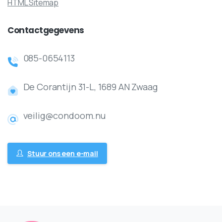
HTML Sitemap
Contactgegevens
085-0654113
De Corantijn 31-L, 1689 AN Zwaag
veilig@condoom.nu
Stuur ons een e-mail