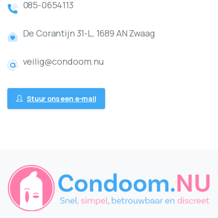
085-0654113
De Corantijn 31-L, 1689 AN Zwaag
veilig@condoom.nu
Stuur ons een e-mail