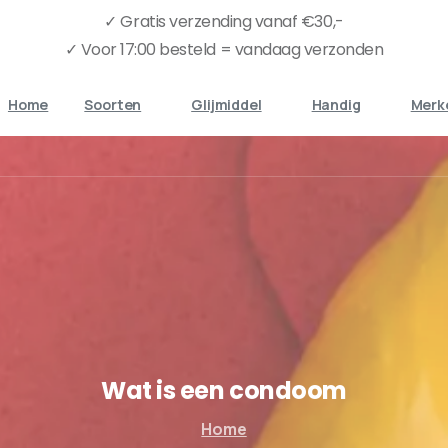
✓ Gratis verzending vanaf €30,-
✓ Voor 17:00 besteld = vandaag verzonden
Home
Soorten
Glijmiddel
Handig
Merk
Wat
is
een
condoom
Home