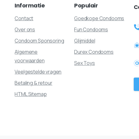
Informatie
Populair
C
Contact
Goedkope Condooms
Over ons
Fun Condooms
Condoom Sponsoring
Glijmiddel
Algemene
Durex Condooms
voorwaarden
Sex Toys
Veelgestelde vragen
Betaling & retour
HTML Sitemap