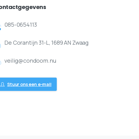
ontactgegevens
085-0654113
De Corantijn 31-L, 1689 AN Zwaag
veilig@condoom.nu
Stuur ons een e-mail