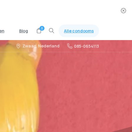
0
Alle condooms
en
Blog
Zwaag, Nederland
085-0654113