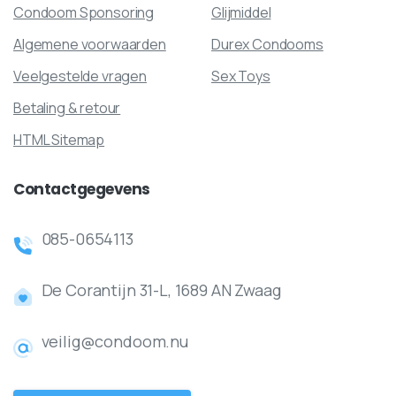
Condoom Sponsoring
Glijmiddel
Algemene voorwaarden
Durex Condooms
Veelgestelde vragen
Sex Toys
Betaling & retour
HTML Sitemap
Contactgegevens
085-0654113
De Corantijn 31-L, 1689 AN Zwaag
veilig@condoom.nu