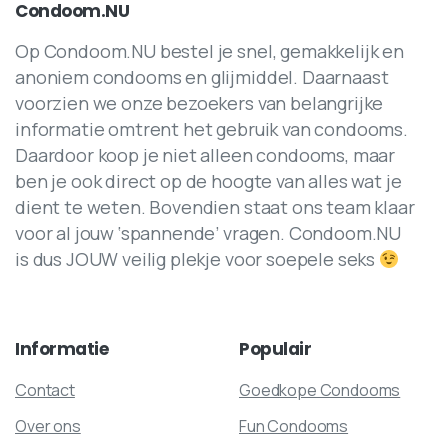
Condoom.NU
Op Condoom.NU bestel je snel, gemakkelijk en
anoniem condooms en glijmiddel. Daarnaast
voorzien we onze bezoekers van belangrijke
informatie omtrent het gebruik van condooms.
Daardoor koop je niet alleen condooms, maar
ben je ook direct op de hoogte van alles wat je
dient te weten. Bovendien staat ons team klaar
voor al jouw ‘spannende’ vragen. Condoom.NU
is dus JOUW veilig plekje voor soepele seks
Informatie
Populair
Contact
Goedkope Condooms
Over ons
Fun Condooms