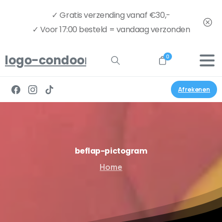
✓ Gratis verzending vanaf €30,-
✓ Voor 17:00 besteld = vandaag verzonden
logo-condoom.nu-full
0
Afrekenen
beflap-pictogram
Home