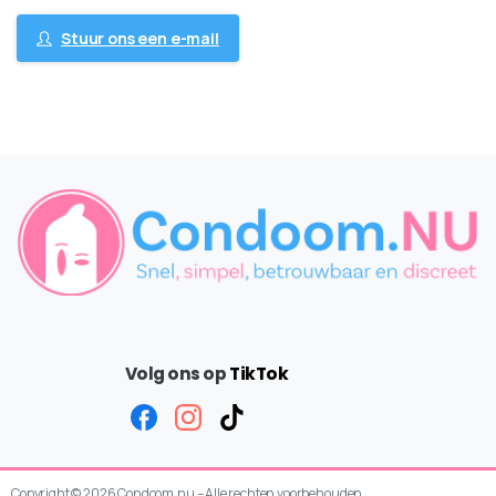
Stuur ons een e-mail
Volg ons op
TikTok
Copyright © 2026 Condoom.nu – Alle rechten voorbehouden.