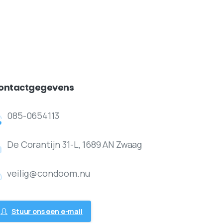
ontactgegevens
085-0654113
De Corantijn 31-L, 1689 AN Zwaag
veilig@condoom.nu
Stuur ons een e-mail