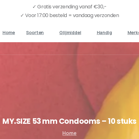
✓ Gratis verzending vanaf €30,-
✓ Voor 17:00 besteld = vandaag verzonden
Home
Soorten
Glijmiddel
Handig
Merk
MY.SIZE
53
mm
Condooms
–
10
stuks
Home