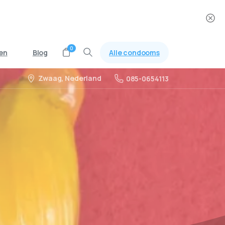
0
Alle condooms
en
Blog
Zwaag, Nederland
085-0654113