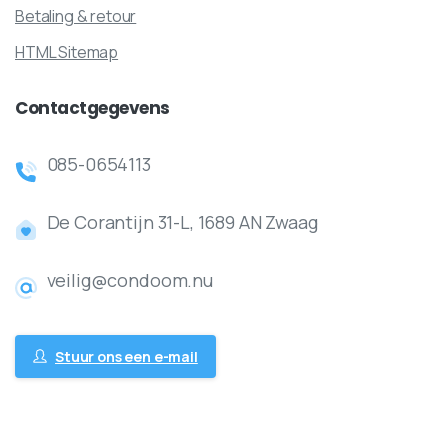
Betaling & retour
HTML Sitemap
Contactgegevens
085-0654113
De Corantijn 31-L, 1689 AN Zwaag
veilig@condoom.nu
Stuur ons een e-mail