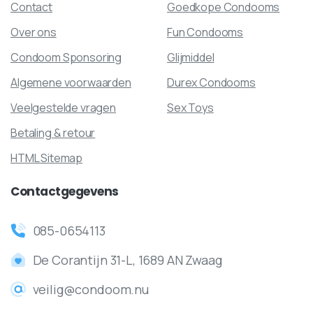
Contact
Goedkope Condooms
Over ons
Fun Condooms
Condoom Sponsoring
Glijmiddel
Algemene voorwaarden
Durex Condooms
Veelgestelde vragen
Sex Toys
Betaling & retour
HTML Sitemap
Contactgegevens
085-0654113
De Corantijn 31-L, 1689 AN Zwaag
veilig@condoom.nu