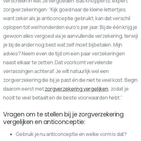
verschillen in wat ze vergoeden. Bas Knopperts, expert
zorgverzekeringen: “Kijk goed naar de kleine lettertjes,
want zeker als je anticonceptie gebruikt, kan dat verschil
oplopen tot wel honderden euro’s per jaar. Bij de één krijg je
gewoon alles vergoed via je aanvullende verzekering, terwijl
je bij de ander nog best wat zelf moet bijbetalen. Mijn
advies? Neem even de tijd om een paar verzekeringen
naast elkaar te zetten. Dat voorkomt vervelende
verrassingen achteraf. Je wilt natuurlijk wel een
zorgverzekering die bij je past én die niet te veel kost. Begin
daarom eerst met
zorgverzekering vergelijken
, zodat je
nooit te veel betaalt en de beste voorwaarden hebt.”
Vragen om te stellen bij je zorgverzekering
vergelijken en anticonceptie:
Gebruik je nu anticonceptie en welke vorm is dat?