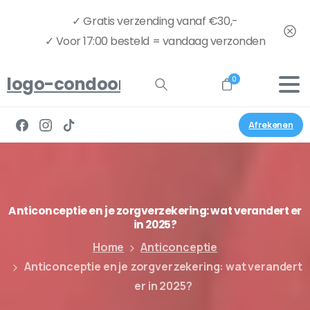
✓ Gratis verzending vanaf €30,-
✓ Voor 17:00 besteld = vandaag verzonden
logo-condoom.nu-full
0
Afrekenen
Anticonceptie
en
je
zorgverzekering:
wat
verandert
er
in
2025?
Home
Anticonceptie
Anticonceptie en je zorgverzekering: wat verandert
er in 2025?