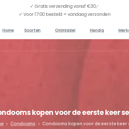
✓ Gratis verzending vanaf €30,-
✓ Voor 17:00 besteld = vandaag verzonden
Home
Soorten
Glijmiddel
Handig
Merk
ondooms
kopen
voor
de
eerste
keer
s
me
Condooms
Condooms kopen voor de eerste keer 