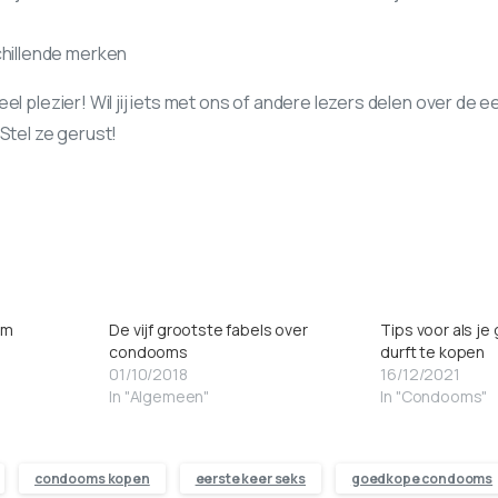
chillende merken
eel plezier! Wil jij iets met ons of andere lezers delen over de 
 Stel ze gerust!
om
De vijf grootste fabels over
Tips voor als j
condooms
durft te kopen
01/10/2018
16/12/2021
In "Algemeen"
In "Condooms"
condooms kopen
eerste keer seks
goedkope condooms