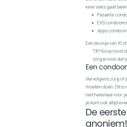
keer seks gaat bele
Pasante con
EXS condoom
Jippy condoo
Een doosje van 10 s
TIP! Koop nooit 
zorg ervoor dat je
Een condo
Vervolgens zul jij o
moeten doen. Dit is n
niet helemaal voor j
je kunt ook altijd 
De eerst
anoniem