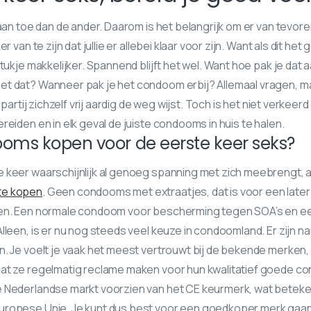
 aan toe dan de ander. Daarom is het belangrijk om er van tevor
r van te zijn dat jullie er allebei klaar voor zijn. Want als dit het 
tukje makkelijker. Spannend blijft het wel. Want hoe pak je dat 
t dat? Wanneer pak je het condoom erbij? Allemaal vragen, ma
jpartij zichzelf vrij aardig de weg wijst. Toch is het niet verkeer
reiden en in elk geval de juiste condooms in huis te halen.
oms kopen voor de eerste keer seks?
 keer waarschijnlijk al genoeg spanning met zich meebrengt, a
te kopen
. Geen condooms met extraatjes, dat is voor een later 
ren. Een normale condoom voor bescherming tegen SOA’s en e
lleen, is er nu nog steeds veel keuze in condoomland. Er zijn na
. Je voelt je vaak het meest vertrouwt bij de bekende merken, 
at ze regelmatig reclame maken voor hun kwalitatief goede co
Nederlandse markt voorzien van het CE keurmerk, wat betekent 
ropese Unie. Je kunt dus best voor een goedkoper merk gaan,