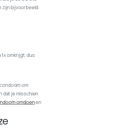
zijn bijvoorbeeld:
1x omkrijgt, dus
et condoom om
ch dat je misschien
ndoom omdoen
en
ze