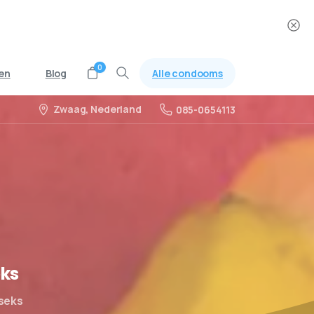
0
Alle condooms
en
Blog
Zwaag, Nederland
085-0654113
eks
seks