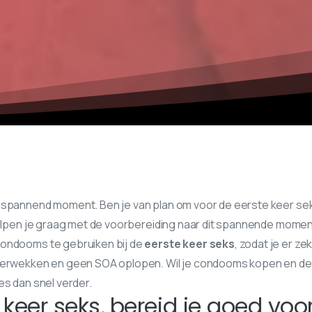
 spannend moment. Ben je van plan om voor de eerste keer s
helpen je graag met de voorbereiding naar dit spannende moment
condooms te gebruiken bij de
eerste keer seks
, zodat je er zek
 verwekken en geen SOA oplopen. Wil je condooms kopen en de
es dan snel verder.
 keer seks, bereid je goed voor