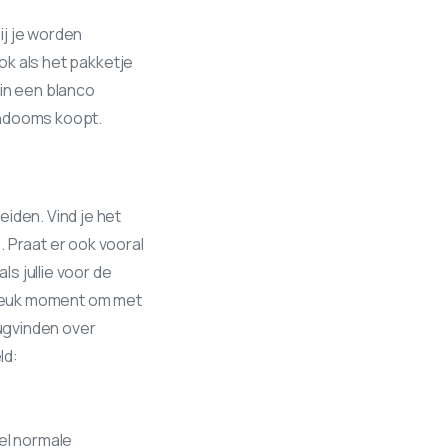
ij je worden
Ook als het pakketje
 in een blanco
ondooms koopt.
iden. Vind je het
 Praat er ook vooral
ls jullie voor de
l leuk moment om met
rugvinden over
ld:
el normale