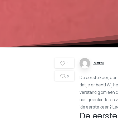
Merel
0
0
De eerste keer, een
dat je er bent! Wij 
verstandig om een 
niet geen kinderen
‘de eerste keer’? Le
De eerste