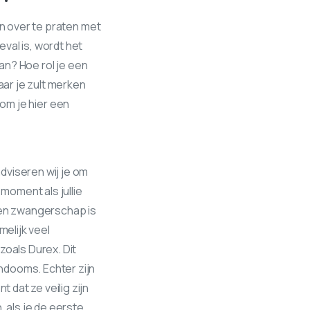
en over te praten met
geval is, wordt het
aan? Hoe rol je een
ar je zult merken
d om je hier een
dviseren wij je om
moment als jullie
en zwangerschap is
melijk veel
zoals Durex. Dit
ndooms. Echter zijn
dat ze veilig zijn
 als je de eerste