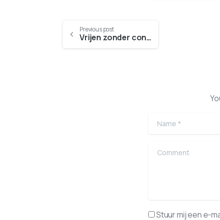
Previous post
Vrijen zonder condoom, wanneer is dat veilig?
Yo
Name
*
Comment
Stuur mij een e-mai