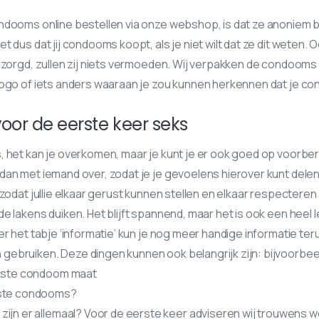
ndooms online bestellen via onze webshop, is dat ze anoniem b
 dus dat jij condooms koopt, als je niet wilt dat ze dit weten. 
ezorgd, zullen zij niets vermoeden. Wij verpakken de condooms
logo of iets anders waaraan je zou kunnen herkennen dat je c
voor de eerste keer seks
 het kan je overkomen, maar je kunt je er ook goed op voorbere
an met iemand over, zodat je je gevoelens hierover kunt delen.
zodat jullie elkaar gerust kunnen stellen en elkaar respecteren a
e lakens duiken. Het blijft spannend, maar het is ook een hee
er het tabje ‘informatie’ kun je nog meer handige informatie te
ebruiken. Deze dingen kunnen ook belangrijk zijn: bijvoorbee
uiste condoom maat
este condooms?
zijn er allemaal? Voor de eerste keer adviseren wij trouwens w