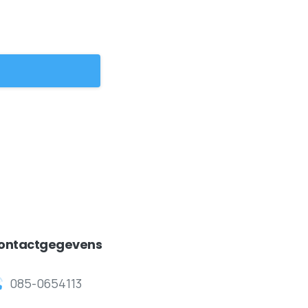
ontactgegevens
085-0654113