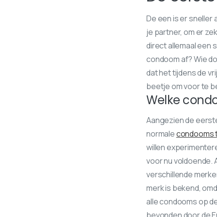
De een is er sneller
je partner, om er zeke
direct allemaal een s
condoom af? Wie doe
dat het tijdens de vri
beetje om voor te be
Welke condo
Aangezien de eerste
normale
condooms 
willen experimente
voor nu voldoende. A
verschillende merken
merk is bekend, omd
alle condooms op de 
bevonden door de Eu