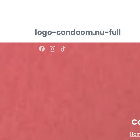
logo-condoom.nu-full
C
Ho