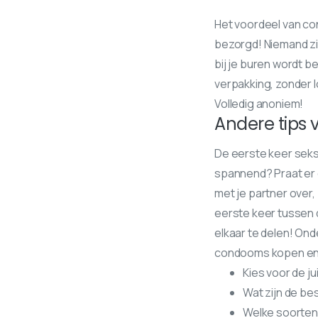
Het voordeel van co
bezorgd! Niemand ziet
bij je buren wordt b
verpakking, zonder 
Volledig anoniem!
Andere tips 
De eerste keer seks,
spannend? Praat er d
met je partner over, 
eerste keer tussen d
elkaar te delen! Ond
condooms kopen en g
Kies voor de j
Wat zijn de b
Welke soorten 