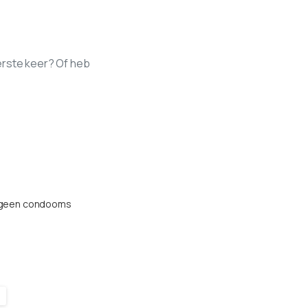
eerste keer? Of heb
e geen condooms