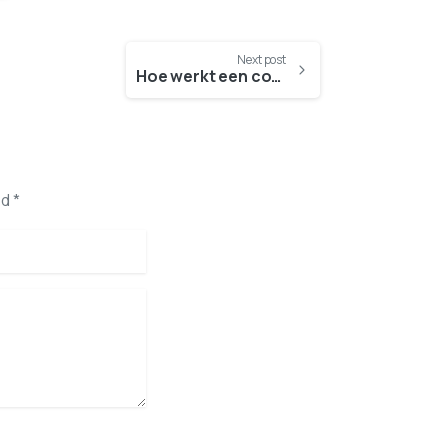
Next post
Hoe werkt een condoom?
d *