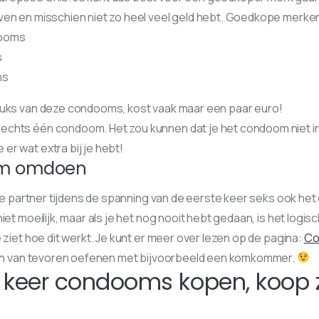
ven en misschien niet zo heel veel geld hebt. Goedkope merken 
dooms
s
ms
tuks van deze condooms, kost vaak maar een paar euro!
slechts één condoom. Het zou kunnen dat je het condoom niet in 
 er wat extra bij je hebt!
om omdoen
f je partner tijdens de spanning van de eerste keer seks ook h
iet moeilijk, maar als je het nog nooit hebt gedaan, is het logis
e ziet hoe dit werkt. Je kunt er meer over lezen op de pagina:
Co
even van tevoren oefenen met bijvoorbeeld een komkommer.
e keer condooms kopen, koop 
!