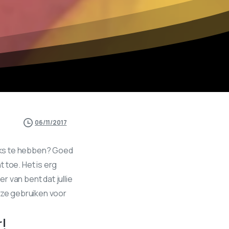
06/11/2017
eks te hebben? Goed
 toe. Het is erg
er van bent dat jullie
ze gebruiken voor
!