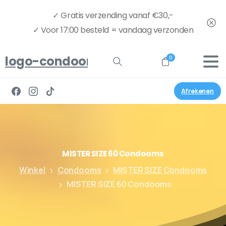
✓ Gratis verzending vanaf €30,-
✓ Voor 17:00 besteld = vandaag verzonden
logo-condoom.nu-full
0
Afrekenen
MISTER
SIZE
60
Condooms
Winkel
Condooms
MISTER SIZE Condooms
MISTER SIZE 60 Condooms