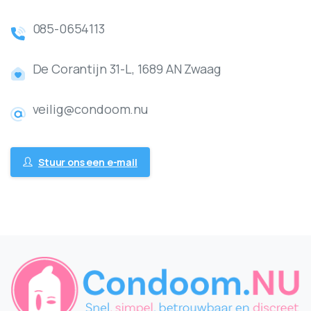
085-0654113
De Corantijn 31-L, 1689 AN Zwaag
veilig@condoom.nu
Stuur ons een e-mail