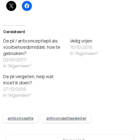
Gerelateerd
De pil / anticonceptiepil als
Veilig vrijen
voorbehoedsmiddel, hoe te
10/10/2016
gebruiken?
In "Algemeen"
02/01/2017
In "Algemeen"
De pil vergeten, help wat
moet ik doen?
27/12/2016
In "Algemeen"
anticonceptie
anticonceptiepleister