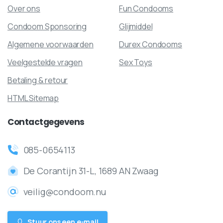
Over ons
Fun Condooms
Condoom Sponsoring
Glijmiddel
Algemene voorwaarden
Durex Condooms
Veelgestelde vragen
Sex Toys
Betaling & retour
HTML Sitemap
Contactgegevens
085-0654113
De Corantijn 31-L, 1689 AN Zwaag
veilig@condoom.nu
Stuur ons een e-mail