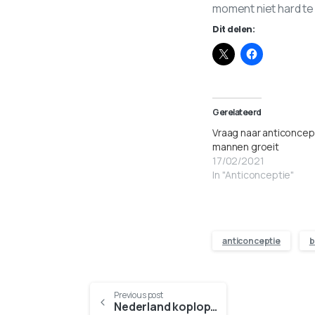
moment niet hard te 
Dit delen:
Gerelateerd
Vraag naar anticoncep
mannen groeit
17/02/2021
In "Anticonceptie"
anticonceptie
b
Previous post
Nederland koploper in strijd tegen HIV