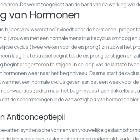
ervaren. Dit wordt toegelicht aan de hand van de werking van de
ng van Hormonen
s bij een vrouw wordt beïnvloedt door de hormonen: progester
n bij vrouwen met een normale menstruatiecyclus omhoog en 
lijkse cyclus (twee weken voor de eisprong) zijn zowel het 
moon laag. Het estradiol begint tot de eisprong te stijgen en z
g begint progesteron te stijgen. In de loop van de laatste twe
n hormonen weer naar het beginniveau. Daarna start de cyclus
uwen met een normale cyclus geven aan dat een week voor de 
oonwaardes zakken naar het beginniveau) zich prikkelbaar, 
op dat de schommelingen in de aanwezigheid van hormonen hier b
n Anticonceptiepil
 bevatten synthetische vormen van vrouwelijke geslachtshorm
an de lichaamseigen geslachtshormonen onderdrukt, zodat de