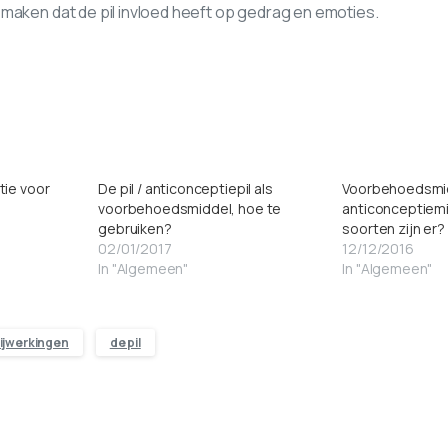
maken dat de pil invloed heeft op gedrag en emoties.
tie voor
De pil / anticonceptiepil als
Voorbehoedsmid
voorbehoedsmiddel, hoe te
anticonceptiem
gebruiken?
soorten zijn er?
02/01/2017
12/12/2016
In "Algemeen"
In "Algemeen"
ijwerkingen
de pil