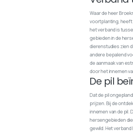
Waar de heer Broekm
voortplanting, heef
het verband is tusse
gebieden in de herse
dierenstudies zien 
andere bepalend voor
de aanmaak van estr
door het innemen van
De pil be
Dat de pil ongepla
prijzen. Bij de ontd
innemen van de pil.
hersengebieden die 
gewild. Het verband 