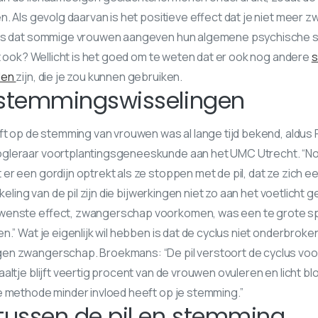
n. Als gevolg daarvan is het positieve effect dat je niet meer 
 is dat sommige vrouwen aangeven hun algemene psychische st
it ook? Wellicht is het goed om te weten dat er ook nog andere
s
len
zijn, die je zou kunnen gebruiken.
n stemmingswisselingen
eft op de stemming van vrouwen was al lange tijd bekend, aldu
gleraar voortplantingsgeneeskunde aan het UMC Utrecht. “N
r een gordijn optrekt als ze stoppen met de pil, dat ze zich ee
kkeling van de pil zijn die bijwerkingen niet zo aan het voetlich
wenste effect, zwangerschap voorkomen, was een te grote sp
.” Wat je eigenlijk wil hebben is dat de cyclus niet onderbroken 
n zwangerschap. Broekmans: “De pil verstoort de cyclus voo
altje blijft veertig procent van de vrouwen ovuleren en licht b
e methode minder invloed heeft op je stemming.”
tussen de pil en stemming