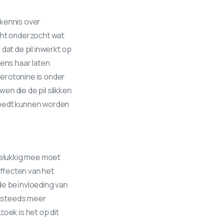
 kennis over
cht onderzocht wat
dat de pil inwerkt op
gens haar laten
erotonine is onder
en die de pil slikken
loedt kunnen worden
elukkig mee moet
effecten van het
de beïnvloeding van
d steeds meer
oek is het op dit