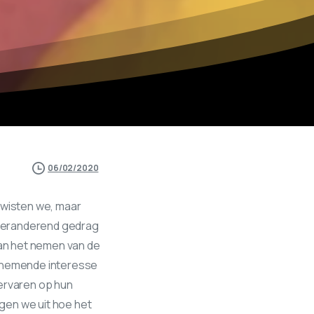
06/02/2020
wisten we, maar
n veranderend gedrag
an het nemen van de
oenemende interesse
ervaren op hun
ggen we uit hoe het