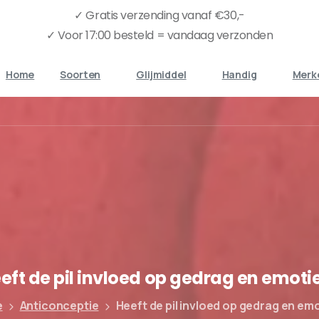
✓ Gratis verzending vanaf €30,-
✓ Voor 17:00 besteld = vandaag verzonden
Home
Soorten
Glijmiddel
Handig
Merk
eft
de
pil
invloed
op
gedrag
en
emoti
e
Anticonceptie
Heeft de pil invloed op gedrag en em