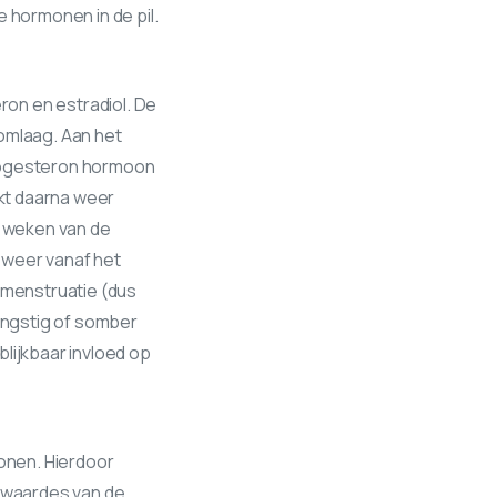
 hormonen in de pil.
on en estradiol. De
omlaag. Aan het
progesteron hormoon
akt daarna weer
e weken van de
 weer vanaf het
menstruatie (dus
angstig of somber
lijkbaar invloed op
onen. Hierdoor
 waardes van de