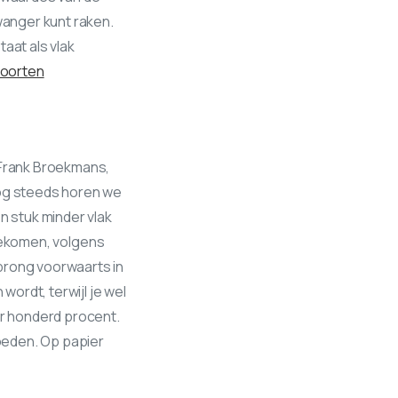
zwanger kunt raken.
aat als vlak
oorten
s Frank Broekmans,
og steeds horen we
n stuk minder vlak
t gekomen, volgens
rong voorwaarts in
wordt, terwijl je wel
r honderd procent.
loeden. Op papier