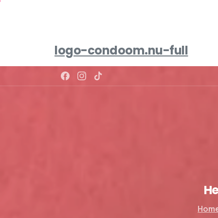
logo-condoom.nu-full
He
Hom