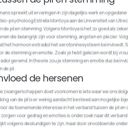
ans spreekt uit ervaringen in zijn dagelijks werk en opgedane
t bio-psycholoog Estrella Montoya aan de Universiteit van Utre
n de pil en stemming. Volgens Montoya is het zo goed als zeker 
nen die belangrijk zijn voor stemming, angsten en plezier. Vol
dat het hormoon estradiol het serotoninesysteem beïnvloedt. S
 de stemming en emotie. Zoals je hebt gelezen wordt bij vrouw
adiol geremd. In theorie zou je stemming en emotie dus beïnv
 de pil.
ïnvloed de hersenen
nde zwangerschappen doet voorkomen is iets waar we ons dolg
ekking van de pil is er weinig aandacht besteed aan mogelijke bij
 Door de toenemende interesse in het verband tussen de pil en 
zorgen voor gedrag en emoties is onderzoek naar dit verban
lijkt volgens deskundigen te zijn, maar door onvoldoende onderz