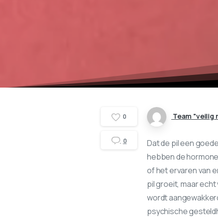
Team "veilig 
0
0
Dat de pil een goe
hebben de hormonen i
of het ervaren van 
pil groeit, maar ec
wordt aangewakkerd
psychische gesteldhe