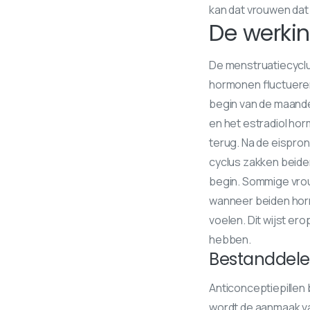
kan dat vrouwen dat 
De werki
De menstruatiecyclu
hormonen fluctuere
begin van de maande
en het estradiol hor
terug. Na de eispron
cyclus zakken beide
begin. Sommige vro
wanneer beiden horm
voelen. Dit wijst er
hebben.
Bestanddele
Anticonceptiepillen
wordt de aanmaak v