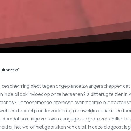
rubbertje"
de bescherming biedt tegen ongeplande zwangerschappen dat 
n de pil ook invloed op onze hersenen? Is dit terug te zien i
emoties? De toenemende interesse over mentale bijeffecten v
ht wetenschappelijk onderzoek is nog nauwelijks gedaan. De t
 doordat sommige vrouwen aangegeven grote verschillen te 
id bij het wel of niet gebruiken van de pil. In deze blogpost le