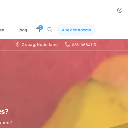
0
Alle condooms
en
Blog
Zwaag, Nederland
085-0654113
es?
oties?