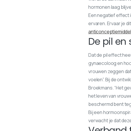
hormonen laag blijve
Een negatief effect
ervaren. Ervaar je d
anticonceptiemidde
De pil e
Dat de pil effect he
gynaecoloog en hoo
vrouwen zeggen dat e
voelen”. Bij de ontwi
Broekmans. “Het ge
het leven van vrouwen
beschermd bent tege
Bij een hormoonspira
verwacht je dat dez
Verband 