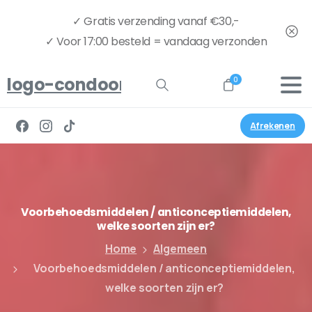
✓ Gratis verzending vanaf €30,-
✓ Voor 17:00 besteld = vandaag verzonden
logo-condoom.nu-full
0
Search
Afrekenen
Voorbehoedsmiddelen
/
anticonceptiemiddelen,
welke
soorten
zijn
er?
Home
Algemeen
Voorbehoedsmiddelen / anticonceptiemiddelen,
welke soorten zijn er?