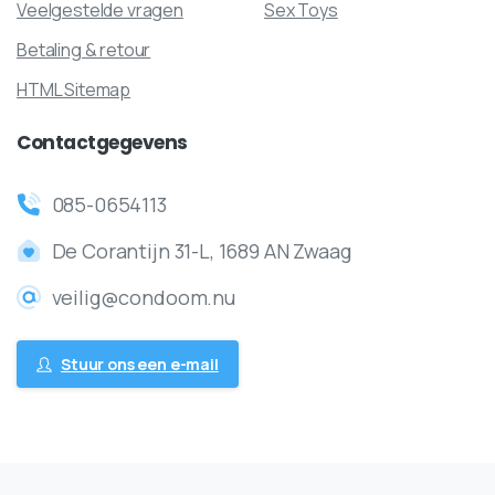
Veelgestelde vragen
Sex Toys
Betaling & retour
HTML Sitemap
Contactgegevens
085-0654113
De Corantijn 31-L, 1689 AN Zwaag
veilig@condoom.nu
Stuur ons een e-mail