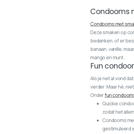
Condooms 
Condooms met sma
Deze smaken op cond
bedenken, of er bes
banaan, vanille, maa
mango en munt.
Fun condoo
Als je net al vond 
verder. Maar hé, nie
Onder
fun condoom
Quickie condoom
zodat het alle
Condooms met v
gestimuleerd w