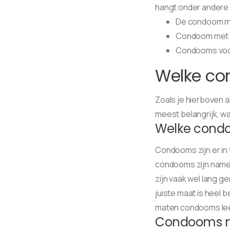
hangt onder andere 
De condoom m
Condoom met l
Condooms voo
Welke co
Zoals je hierboven a
meest belangrijk, wa
Welke cond
Condooms zijn er in 
condooms zijn nameli
zijn vaak wel lang 
juiste maat is heel b
maten condooms le
Condooms me