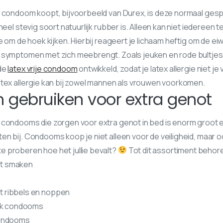
d condoom koopt, bijvoorbeeld van Durex, is deze normaal ge
heel stevig soort natuurlijk rubber is. Alleen kan niet iedereen 
e om de hoek kijken. Hierbij reageert je lichaam heftig om de eiwi
 symptomen met zich meebrengt. Zoals jeuken en rode bultjes
 de
latex vrije condoom
ontwikkeld, zodat je latex allergie niet je 
atex allergie kan bij zowel mannen als vrouwen voorkomen.
gebruiken voor extra genot
 condooms die zorgen voor extra genot in bed is enorm groot
n bij. Condooms koop je niet alleen voor de veiligheid, maar o
 proberen hoe het jullie bevalt?
Tot dit assortiment behore
t smaken
s
 ribbels en noppen
ark condooms
condooms