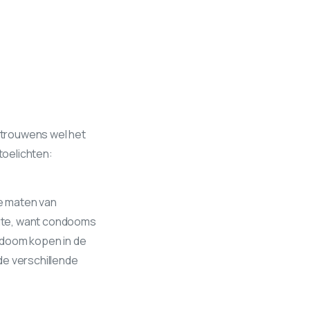
n trouwens wel het
toelichten:
De maten van
engte, want condooms
ndoom kopen in de
 de verschillende