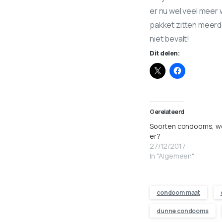
er nu wel veel meer 
pakket zitten meerde
niet bevalt!
Dit delen:
Gerelateerd
Soorten condooms, we
er?
27/12/2017
In "Algemeen"
condoom maat
dunne condooms