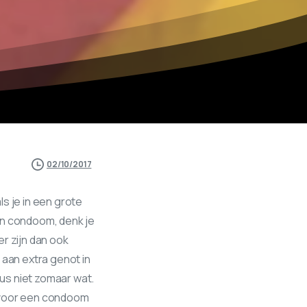
02/10/2017
s je in een grote
n condoom, denk je
er zijn dan ook
aan extra genot in
dus niet zomaar wat.
e voor een condoom