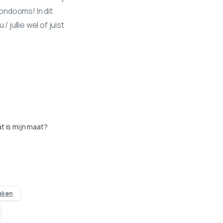
ondooms! In dit
jullie wel of juist
t is mijn maat?
aken