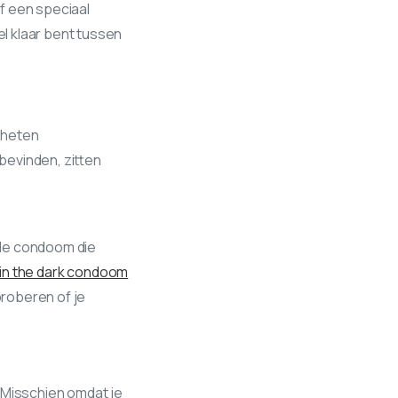
f een speciaal
el klaar bent tussen
eheten
bevinden, zitten
t de condoom die
in the dark condoom
proberen of je
(Misschien omdat je