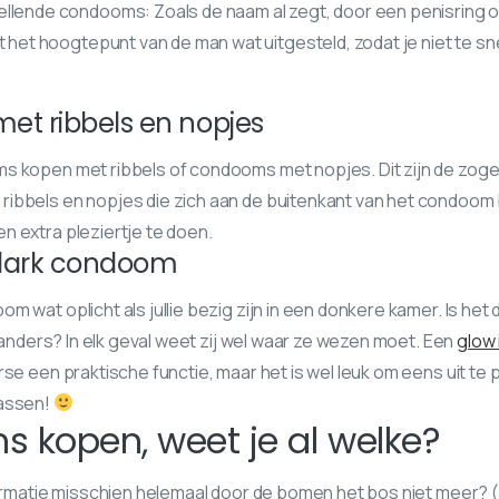
llende condooms: Zoals de naam al zegt, door een penisring o
t het hoogtepunt van de man wat uitgesteld, zodat je niet te sn
t ribbels en nopjes
s kopen met ribbels of condooms met nopjes. Dit zijn de zog
ibbels en nopjes die zich aan de buitenkant van het condoom 
n extra pleziertje te doen.
 dark condoom
m wat oplicht als jullie bezig zijn in een donkere kamer. Is he
s anders? In elk geval weet zij wel waar ze wezen moet. Een
glow 
rse een praktische functie, maar het is wel leuk om eens uit te 
rassen!
 kopen, weet je al welke?
nformatie misschien helemaal door de bomen het bos niet meer? 