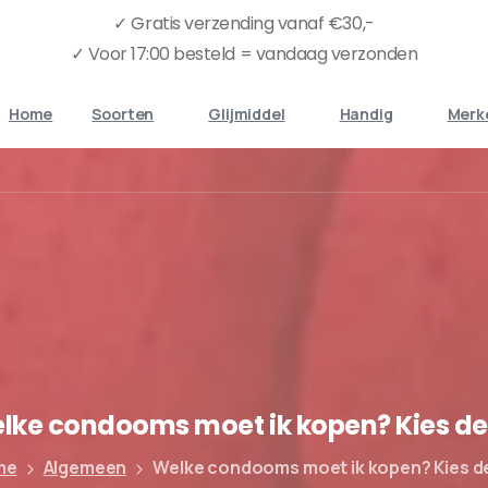
✓ Gratis verzending vanaf €30,-
✓ Voor 17:00 besteld = vandaag verzonden
Home
Soorten
Glijmiddel
Handig
Merk
lke
condooms
moet
ik
kopen?
Kies
de
me
Algemeen
Welke condooms moet ik kopen? Kies d