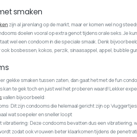
met smaken
ken
zijn al jarenlang op de markt, maar er komen wel nog steed
ooms doelen vooral op extra genot tijdens orale seks. Je kunt
taat wel een condoom in die speciale smaak. Denk bijvoorbeeld
r ook bosbessen, kokos, perzik, sinaasappel, appel, bubble gu
ms
dat er gekke smaken tussen zaten, dan gaat het met de fun con
ts kan te gek toch en juist wel het proberen waard! Lekker expe
s
vallen bijvoorbeeld:
s: Dit zijn condooms die helemaal gericht zijn op ‘vluggertjes’.
maal wat soepeler en sneller loopt
ibratiering: Deze condooms bevatten dus een vibratiering, wa
ordt zodat ook vrouwen beter klaarkomen tijdens de penetrati