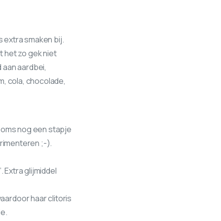
s extra smaken bij.
 het zo gek niet
 aan aardbei,
m, cola, chocolade,
dooms nog een stapje
rimenteren ;-).
 Extra glijmiddel
ardoor haar clitoris
e.