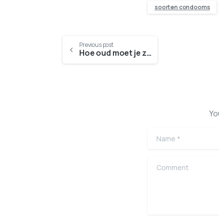
soorten condooms
Previous post
Hoe oud moet je zijn om condooms te kopen?
Yo
Name
*
Comment