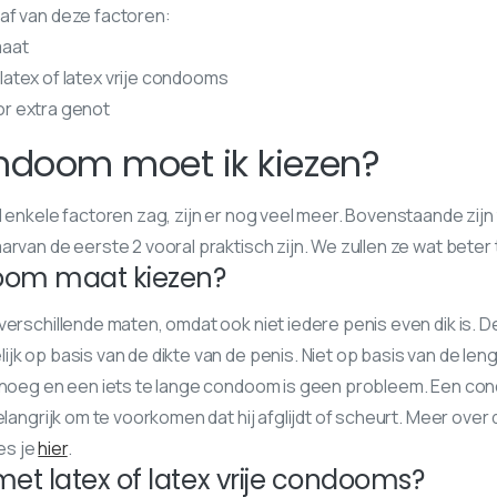
af van deze factoren:
aat
atex of latex vrije condooms
r extra genot
ndoom moet ik kiezen?
l enkele factoren zag, zijn er nog veel meer. Bovenstaande zij
arvan de eerste 2 vooral praktisch zijn. We zullen ze wat beter 
oom maat kiezen?
verschillende maten, omdat ook niet iedere penis even dik is. 
jk op basis van de dikte van de penis. Niet op basis van de l
genoeg en een iets te lange condoom is geen probleem. Een co
elangrijk om te voorkomen dat hij afglijdt of scheurt. Meer over
es je
hier
.
t latex of latex vrije condooms?