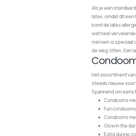
Als je een standaar
latex, omdat dit een 
komt de latex allergi
wat heel vervelende
mensen is speciaal
de weg zitten. Een l
Condoom 
Het assortiment van
steeds nieuwe soorte
Spannend om eens te
Condooms me
Fun condoom
Condooms met
Glow in the d
Extra dunne 