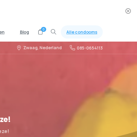
0
Alle condooms
en
Blog
Zwaag, Nederland
085-0654113
ze!
eze!