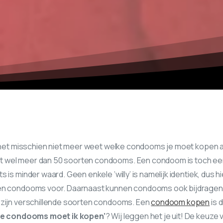
e het misschien niet meer weet welke condooms je moet kopen al
 wel meer dan 50 soorten condooms. Een condoom is toch ee
 is minder waard. Geen enkele ‘willy’ is namelijk identiek, dus hi
en condooms voor. Daarnaast kunnen condooms ook bijdragen 
 zijn verschillende soorten condooms. Een
condoom kopen
is 
e condooms moet ik kopen’
? Wij leggen het je uit! De keuz