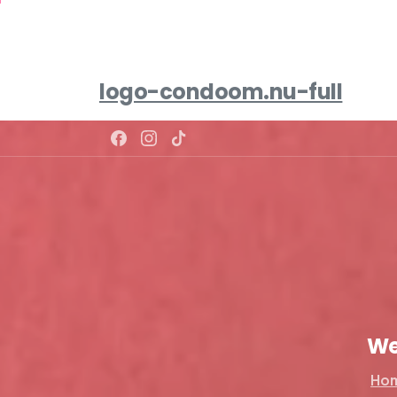
logo-condoom.nu-full
We
Ho