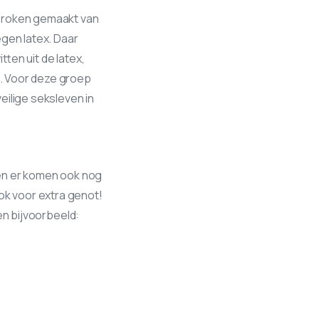
sproken gemaakt van
tegen latex. Daar
tten uit de latex,
. Voor deze groep
veilige seksleven in
 en er komen ook nog
ok voor extra genot!
n bijvoorbeeld: