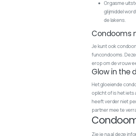
Orgasme uitste
glijmiddel word
de lakens.
Condooms me
Je kunt ook condoom
funcondooms. Deze r
erop om de vrouw ee
Glow in the
Het gloeiende condoo
oplicht of is het iet
heeft verder niet pe
partner mee te ver
Condooms
Zie je na al deze i