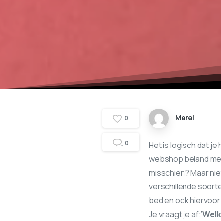
Merel
0
0
Het is logisch dat j
webshop beland met
misschien? Maar niets
verschillende soort
bed en ook hiervoor
Je vraagt je af:’
Welk