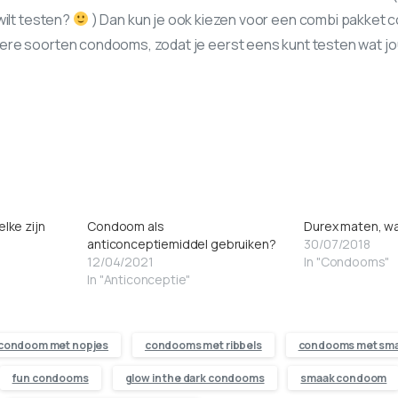
wilt testen?
) Dan kun je ook kiezen voor een combi pakket c
re soorten condooms, zodat je eerst eens kunt testen wat jou / 
lke zijn
Condoom als
Durex maten, wa
anticonceptiemiddel gebruiken?
30/07/2018
12/04/2021
In "Condooms"
In "Anticonceptie"
condoom met nopjes
condooms met ribbels
condooms met sm
fun condooms
glow in the dark condooms
smaak condoom