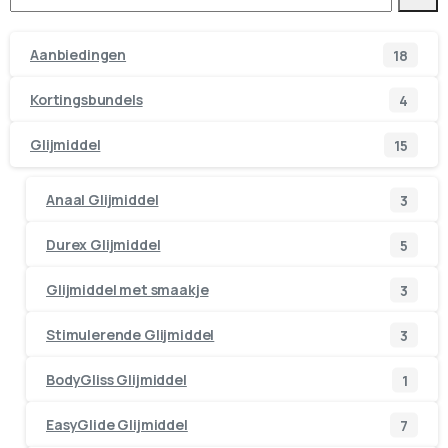
Aanbiedingen
18
Kortingsbundels
4
Glijmiddel
15
Anaal Glijmiddel
3
Durex Glijmiddel
5
Glijmiddel met smaakje
3
Stimulerende Glijmiddel
3
BodyGliss Glijmiddel
1
EasyGlide Glijmiddel
7