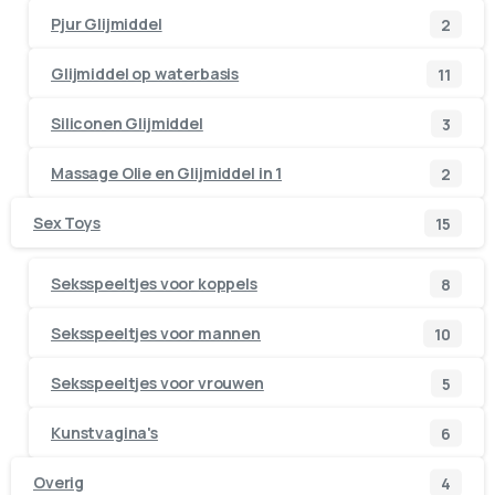
Pjur Glijmiddel
2
Glijmiddel op waterbasis
11
Siliconen Glijmiddel
3
Massage Olie en Glijmiddel in 1
2
Sex Toys
15
Seksspeeltjes voor koppels
8
Seksspeeltjes voor mannen
10
Seksspeeltjes voor vrouwen
5
Kunstvagina's
6
Overig
4