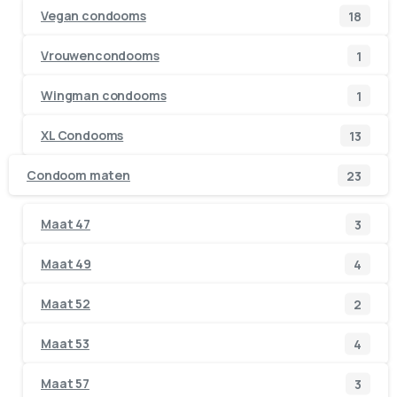
Vegan condooms
18
Vrouwencondooms
1
Wingman condooms
1
XL Condooms
13
Condoom maten
23
Maat 47
3
Maat 49
4
Maat 52
2
Maat 53
4
Maat 57
3