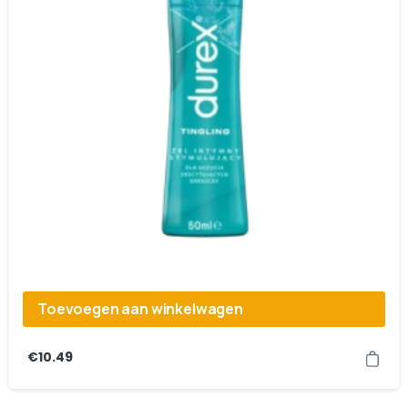
Toevoegen aan winkelwagen
€
10.49