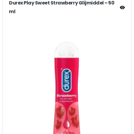
Durex Play Sweet Strawberry Glijmiddel – 50
ml