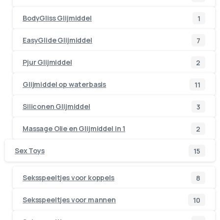
BodyGliss Glijmiddel
1
EasyGlide Glijmiddel
7
Pjur Glijmiddel
2
Glijmiddel op waterbasis
11
Siliconen Glijmiddel
3
Massage Olie en Glijmiddel in 1
2
Sex Toys
15
Seksspeeltjes voor koppels
8
Seksspeeltjes voor mannen
10