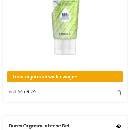
Toevoegen aan winkelwagen
€
13.99
€
9.79
Durex Orgasm Intense Gel