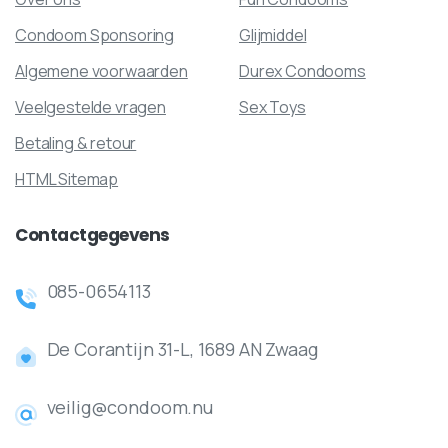
Condoom Sponsoring
Glijmiddel
Algemene voorwaarden
Durex Condooms
Veelgestelde vragen
Sex Toys
Betaling & retour
HTML Sitemap
Contactgegevens
085-0654113
De Corantijn 31-L, 1689 AN Zwaag
veilig@condoom.nu