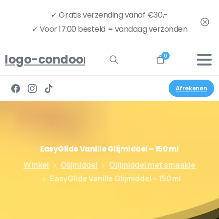
✓ Gratis verzending vanaf €30,-
✓ Voor 17:00 besteld = vandaag verzonden
logo-condoom.nu-full
0
Afrekenen
EasyGlide
Vanille
Glijmiddel
–
150
ml
Winkel
Glijmiddel
Glijmiddel met smaakje
EasyGlide Vanille Glijmiddel – 150 ml