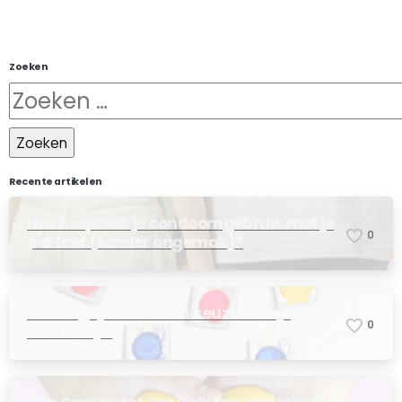
Zoeken
Recente artikelen
Hoe bespreek je condoomgebruik met je
0
partner (zonder ongemak)?
Wat zegt je condoom keuze over je
0
levensstijl?