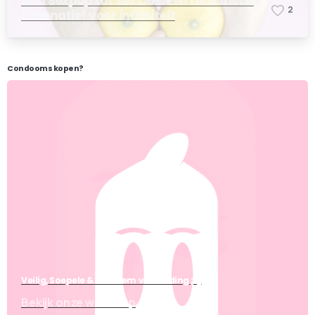
Van Sexpop tot Sex Doll: Een realistisch
2
alternatief voor intimiteit
Condooms kopen?
Veilig, Soepele & Anoniem verzending ;-)
Bekijk onze webshop