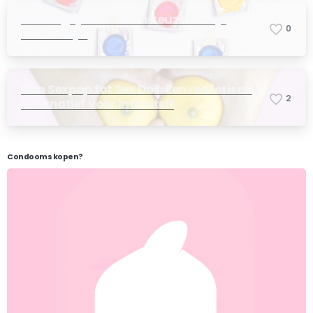
Wat zegt je condoom keuze over je
0
levensstijl?
Van Sexpop tot Sex Doll: Een realistisch
2
alternatief voor intimiteit
Condooms kopen?