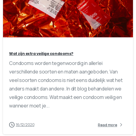
0
0
Wat zijn extra veilige condooms?
Condooms worden tegenwoordig in allerlei
verschillende soorten en maten aangeboden. Van
veel soorten condooms is niet eens duidelijk wat het
anders maakt dan andere. In dit blog behandelen we
veilige condooms. Wat maakt een condoom veilig en
wanneer moet je...
16/12/2020
Read more