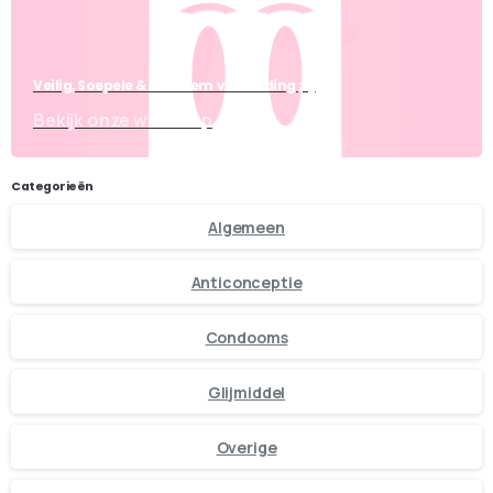
Veilig, Soepele & Anoniem verzending ;-)
Bekijk onze webshop
Categorieën
Algemeen
Anticonceptie
Condooms
Glijmiddel
Overige