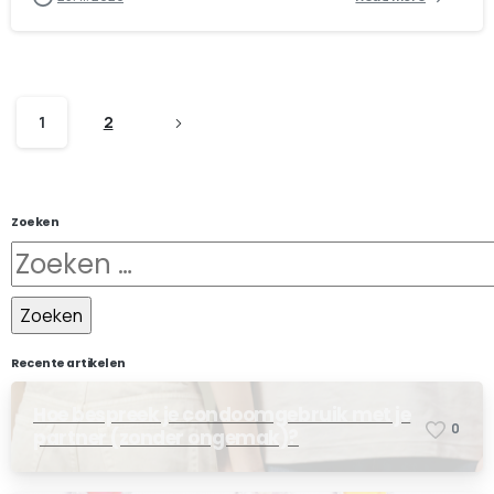
1
2
Zoeken
Recente artikelen
Hoe bespreek je condoomgebruik met je
0
partner (zonder ongemak)?